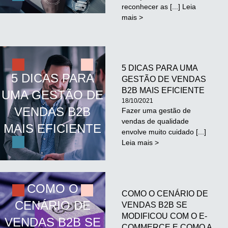
reconhecer as [...] Leia
mais >
5 DICAS PARA UMA
5 DICAS PARA
GESTÃO DE VENDAS
B2B MAIS EFICIENTE
UMA GESTÃO DE
18/10/2021
VENDAS B2B
Fazer uma gestão de
vendas de qualidade
MAIS EFICIENTE
envolve muito cuidado [...]
Leia mais >
COMO O
COMO O CENÁRIO DE
CENÁRIO DE
VENDAS B2B SE
MODIFICOU COM O E-
VENDAS B2B SE
COMMERCE E COMO A