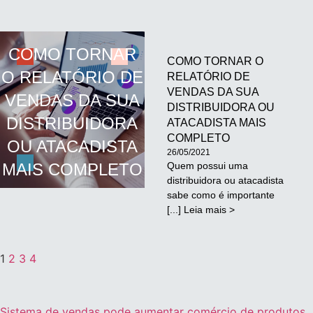
COMO TORNAR
COMO TORNAR O
O RELATÓRIO DE
RELATÓRIO DE
VENDAS DA SUA
VENDAS DA SUA
DISTRIBUIDORA OU
DISTRIBUIDORA
ATACADISTA MAIS
COMPLETO
OU ATACADISTA
26/05/2021
MAIS COMPLETO
Quem possui uma
distribuidora ou atacadista
sabe como é importante
[...] Leia mais >
1
2
3
4
Sistema de vendas pode aumentar comércio de produtos