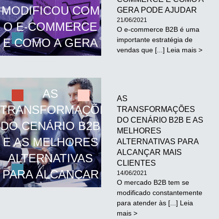
MODIFICOU COM
GERA PODE AJUDAR
21/06/2021
O E-COMMERCE
O e-commerce B2B é uma
importante estratégia de
E COMO A GERA
vendas que [...] Leia mais >
PODE AJUDAR
AS
AS
TRANSFORMAÇÕES
TRANSFORMAÇÕES
DO CENÁRIO B2B E AS
DO CENÁRIO B2B
MELHORES
E AS MELHORES
ALTERNATIVAS PARA
ALCANÇAR MAIS
ALTERNATIVAS
CLIENTES
PARA ALCANÇAR
14/06/2021
O mercado B2B tem se
MAIS CLIENTES
modificado constantemente
para atender às [...] Leia
mais >