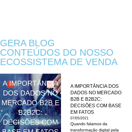
GERA BLOG
CONTEÚDOS DO NOSSO
ECOSSISTEMA DE VENDA
A IMPORTÂNCIA
A IMPORTÂNCIA DOS
DOS DADOS NO
DADOS NO MERCADO
B2B E B2B2C:
MERCADO B2B E
DECISÕES COM BASE
B2B2C:
EM FATOS
07/05/2021
DECISÕES COM
Quando falamos da
transformação digital pela
BASE EM FATOS