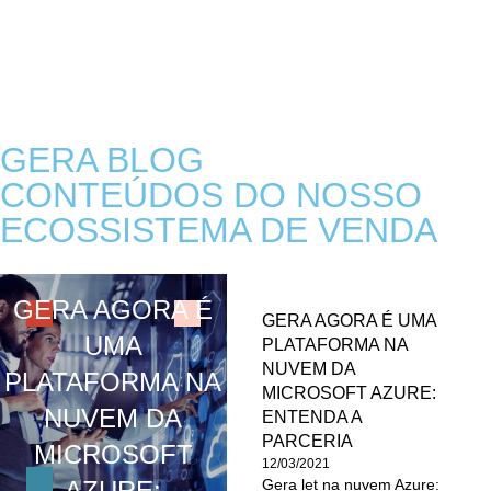
GERA BLOG
CONTEÚDOS DO NOSSO
ECOSSISTEMA DE VENDA
GERA AGORA É
GERA AGORA É UMA
UMA
PLATAFORMA NA
NUVEM DA
PLATAFORMA NA
MICROSOFT AZURE:
NUVEM DA
ENTENDA A
PARCERIA
MICROSOFT
12/03/2021
AZURE:
Gera let na nuvem Azure: